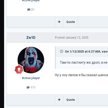
Active player
31
Quote
Zw1D
Posted
January 12, 2025
On 1/12/2025 at 4:27 AM,
van
Там по ластхиту же дроп, а не
Ну у лоу лвлов я бы сказал шанса
Active player
111
Quote