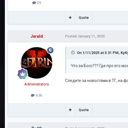
29
Quote
Jerald
Posted
January 11, 2025
On 1/11/2025 at 5:31 PM,
KyK
Что за Босс??? Где про его м
Следите за новостями в ТГ, на фо
Administrators
9.3k
Quote