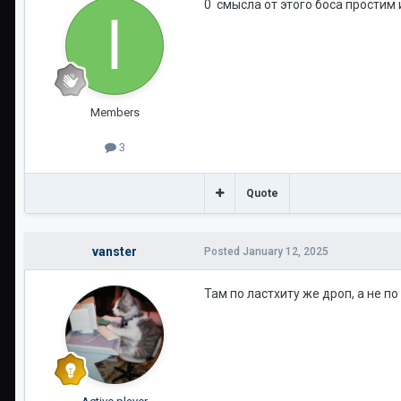
0 смысла от этого боса простим и
Members
3
Quote
vanster
Posted
January 12, 2025
Там по ластхиту же дроп, а не по