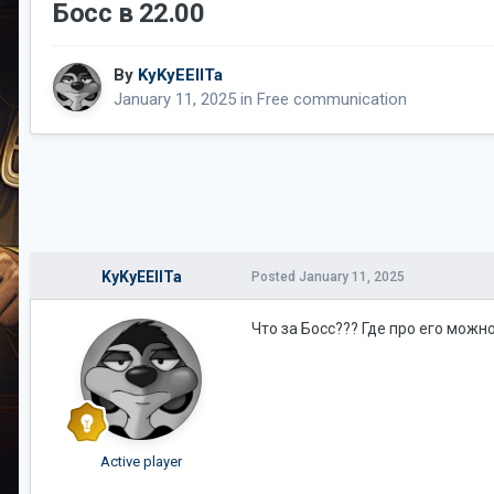
Босс в 22.00
By
KyKyEEIITa
January 11, 2025
in
Free communication
KyKyEEIITa
Posted
January 11, 2025
Что за Босс??? Где про его можн
Active player