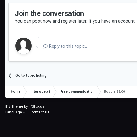
Join the conversation
You can post now and register later. If you have an account,
Reply to this topic...
Go to topic listing
Home
Interlude x1
Free communication
Босс в 22.00
IPS Theme
by
IPSFocus
Language
Contact Us