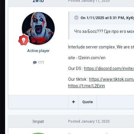
Zw1D
Posted
January 11, 2025
On 1/11/2025 at 5:31 PM,
KyK
Что за Босс??? Где про его м
Interlude server complex. We are st
Active player
site - l2eirin.com/en
111
Our DS :
https://discord.com/invite/
Our tiktok :
https://www.tiktok.com
https://t.me/L2Eirin
Quote
Impat
Posted
January 12, 2025