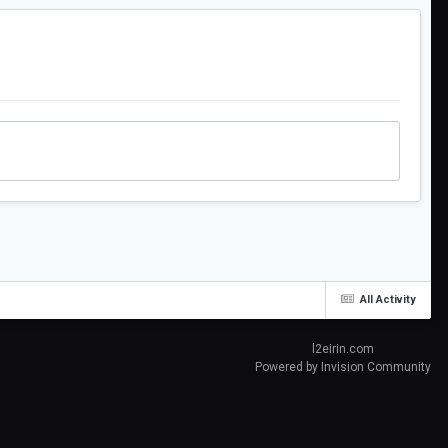
All Activity
l2eirin.com
Powered by Invision Community