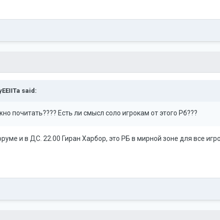
yEEIITa
said:
ожно почитать???? Есть ли смысл соло игрокам от этого Рб???
руме и в ДС. 22.00 Гиран Харбор, это РБ в мирной зоне для все игро