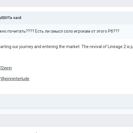
yEEIITa
said:
ожно почитать???? Есть ли смысл соло игрокам от этого Рб???
arting our journey and entering the market. The revival of Lineage 2 is ju
l2eirin
/@eirininterlude