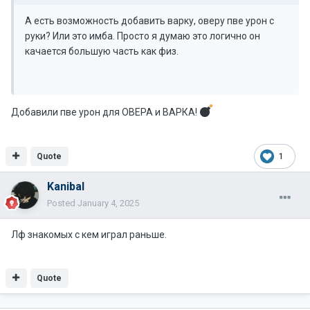
А есть возможность добавить варку, оверу пве урон с
руки? Или это имба. Просто я думаю это логично он
качается большую часть как физ.
Добавили пве урон для ОВЕРА и ВАРКА!
Quote
1
Kanibal
Posted
January 4, 2025
Лф знакомых с кем играл раньше.
Quote