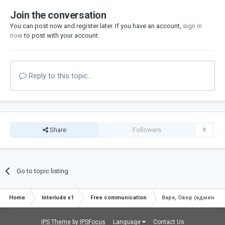
Join the conversation
You can post now and register later. If you have an account,
sign in
now
to post with your account.
Reply to this topic...
Share
Followers
0
Go to topic listing
Home
Interlude x1
Free communication
Варк, Овер (админ по
IPS Theme
by
IPSFocus
Language
Contact Us