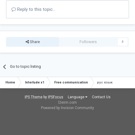
Reply to this topic...
Share
Followers
0
Go to topic listing
Home
Interlude x1
Free communication
рус язык
IPS Theme
by
IPSFocus
Language
Contact Us
l2eirin.com
Powered by Invision Community