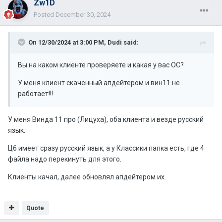
Zw1D
Posted
December 30, 2024
On 12/30/2024 at 3:00 PM,
Dudi
said:
Вы на каком клиенте проверяете и какая у вас ОС?
У меня клиент скаченный апдейтером и вин11 не
работает!!!
У меня Винда 11 про (Лицуха), оба клиента и везде русский
язык.
Ц6 имеет сразу русский язык, а у Классики папка есть, где 4
файла надо перекинуть для этого.
Клиенты качал, далее обновлял апдейтером их.
Quote