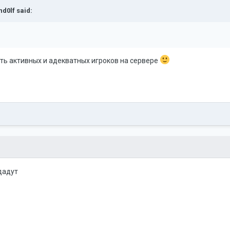
nd0lf
said:
еть активных и адекватных игроков на сервере
дадут