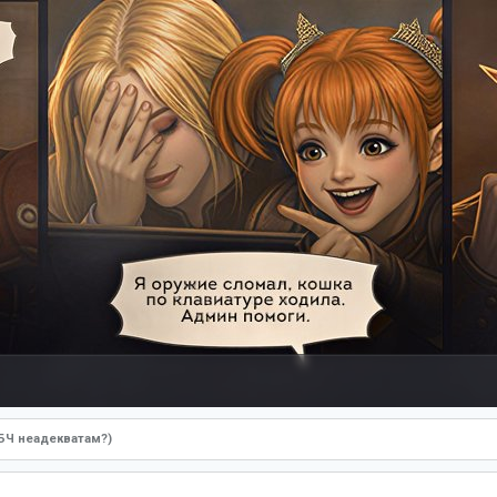
 БЧ неадекватам?)