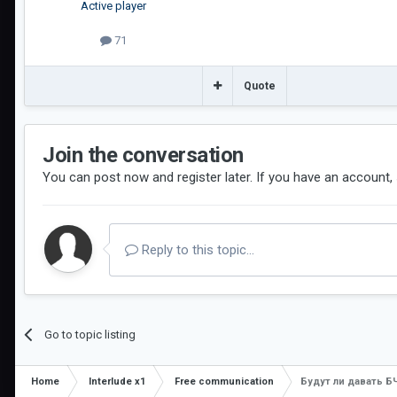
Active player
71
Quote
Join the conversation
You can post now and register later. If you have an account,
Reply to this topic...
Go to topic listing
Home
Interlude x1
Free communication
Будут ли давать Б