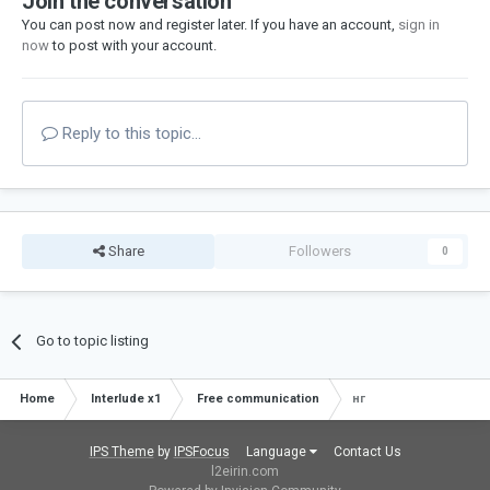
Join the conversation
You can post now and register later. If you have an account,
sign in
now
to post with your account.
Reply to this topic...
Share
Followers
0
Go to topic listing
Home
Interlude x1
Free communication
нг
IPS Theme
by
IPSFocus
Language
Contact Us
l2eirin.com