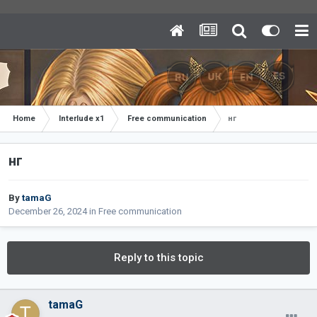
Home
Interlude x1
Free communication
нг
нг
By
tamaG
December 26, 2024
in
Free communication
Reply to this topic
tamaG