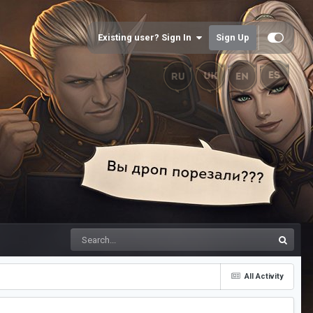
Existing user? Sign In
Sign Up
All Activity