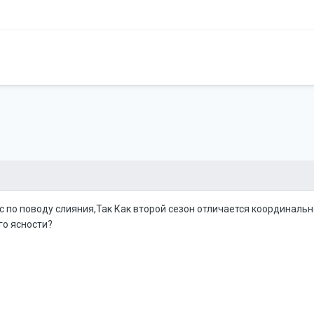
с по поводу слияния,Так Как второй сезон отличается координально
го ясности?