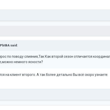
PbIBA
said:
прос по поводу слияния,Так Как второй сезон отличается координал
ще,можно немного ясности?
ся на клиент второго. А так более детально Вы всё скоро узнаете.