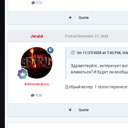
513
Quote
Jerald
Posted
November 27, 2024
On 11/27/2024 at 7:43 PM,
HA
Здравствуйте , интересует во
вливаться? И будет ли вооб
Administrators
Добрый вечер. 1 сезон перенесет
9.3k
Quote