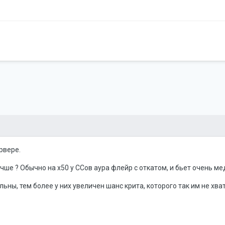
рвере.
чше ? Обычно на х50 у ССов аура флейр с откатом, и бьет очень ме
льны, тем более у них увеличен шанс крита, которого так им не хва