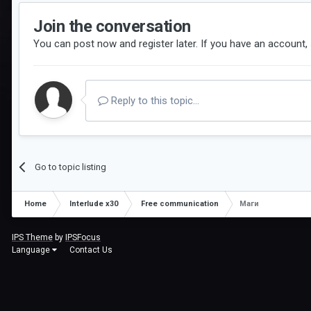
Join the conversation
You can post now and register later. If you have an account,
Reply to this topic...
Go to topic listing
Home
Interlude x30
Free communication
Маги
IPS Theme
by
IPSFocus
Language
Contact Us