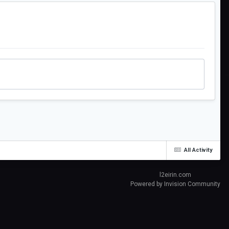
All Activity
l2eirin.com
Powered by Invision Community