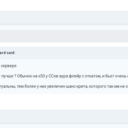
ard
said:
 сервере.
 лучше ? Обычно на х50 у ССов аура флейр с откатом, и бьет очень
туальны, тем более у них увеличен шанс крита, которого так им не 