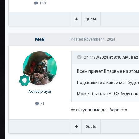
118
Quote
MeG
Posted
November 4, 2024
On 11/3/2024 at 8:10 AM,
haz
Всем привет.Впервые на этом
Подскажите а какой маг будет
Active player
Может быть и тут СХ будут ак
71
сх актуальные да , бери его
Quote