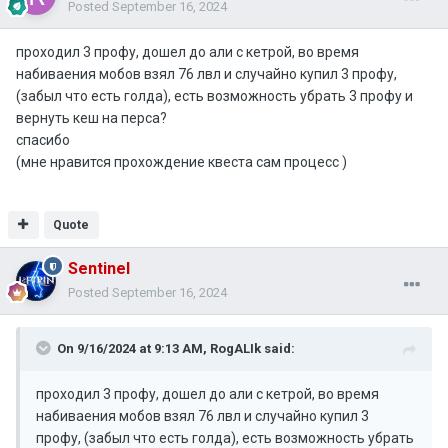
Posted
September 16, 2024
проходил 3 профу, дошел до али с кетрой, во время
набиваения мобов взял 76 лвл и случайно купил 3 профу,
(забыл что есть голда), есть возможность убрать 3 профу и
вернуть кеш на перса?
спасибо
(мне нравится прохождение квеста сам процесс )
Quote
Sentinel
Posted
September 16, 2024
On 9/16/2024 at 9:13 AM,
RogALIk
said:
проходил 3 профу, дошел до али с кетрой, во время
набиваения мобов взял 76 лвл и случайно купил 3
профу, (забыл что есть голда), есть возможность убрать