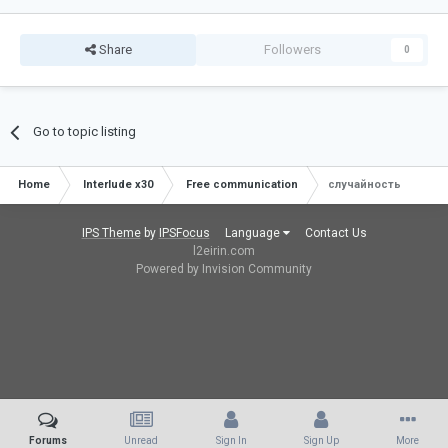
Share
Followers
0
Go to topic listing
Home
Interlude x30
Free communication
случайность
IPS Theme
by
IPSFocus
Language
Contact Us
l2eirin.com
Powered by Invision Community
Forums
Unread
Sign In
Sign Up
More